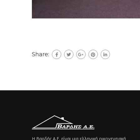
Share:
Η Βαρδής Α.Ε. είναι μια ελληνική οικογενειακή