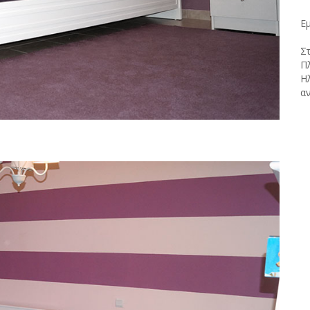
Ε
Στ
Π
Η
αν