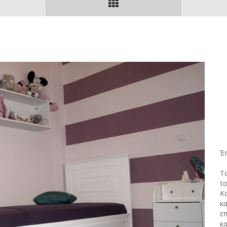
Έ
Τα
τ
Κα
κ
επ
κα