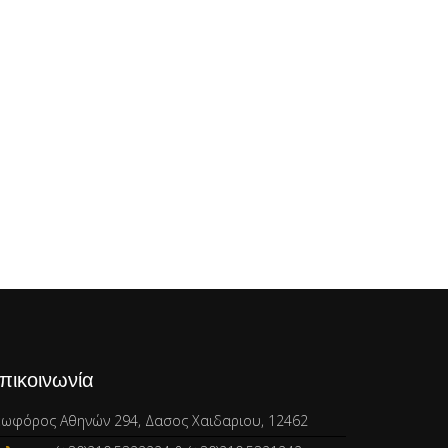
πικοινωνία
εωφόρος Αθηνών 294, Δασος Χαιδαριου, 12462